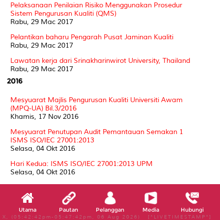
Pelaksanaan Penilaian Risiko Menggunakan Prosedur
Sistem Pengurusan Kualiti (QMS)
Rabu, 29 Mac 2017
Pelantikan baharu Pengarah Pusat Jaminan Kualiti
Rabu, 29 Mac 2017
Lawatan kerja dari Srinakharinwirot University, Thailand
Rabu, 29 Mac 2017
2016
Mesyuarat Majlis Pengurusan Kualiti Universiti Awam
(MPQ-UA) Bil.3/2016
Khamis, 17 Nov 2016
Mesyuarat Penutupan Audit Pemantauan Semakan 1
ISMS ISO/IEC 27001:2013
Selasa, 04 Okt 2016
Hari Kedua: ISMS ISO/IEC 27001:2013 UPM
Selasa, 04 Okt 2016
Hari pertama: ISMS ISO/IEC 27001:2013 UPM
Selasa, 04 Okt 2016
Utama
Pautan
Pelanggan
Media
Hubungi
Audit Pemantauan Semakan 1 Sistem Pengurusan
X, (05:42:42pm-05:47:42pm, 06 Aug 2026) [*LIVETIMESTAMP*]
Keselamatan Maklumat (ISMS) ISO/IEC