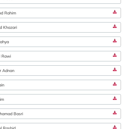
bd Rahim
d Khazari
yahya
d Rawi
r Adnan
ain
im
hamad Basri
l Rashid