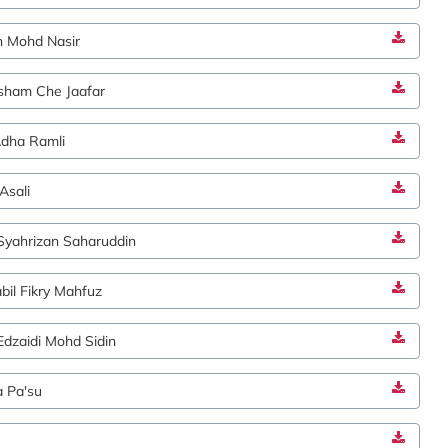
 Mohd Nasir
sham Che Jaafar
dha Ramli
Asali
yahrizan Saharuddin
l Fikry Mahfuz
zaidi Mohd Sidin
 Pa'su