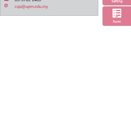
Setting
cqa@upm.edu.my
Form