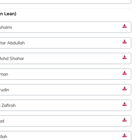
n Lean)
uhaimi
ar Abdullah
Mohd Shahar
iman
udin
 Zafirah
ad
llah