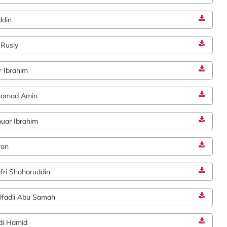
ddin
 Rusly
 Ibrahim
hamad Amin
ar Ibrahim
ran
ri Shaharuddin
fadli Abu Samah
di Hamid