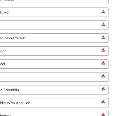
 Bakar
iza Mohd Yusoff
nuar
mad
iq Sabuddin
din Wan Abdullah
ohamad