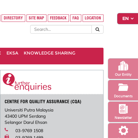
DIRECTORY
SITE MAP
FEEDBACK
FAQ
LOCATION
E
EKSA
KNOWLEDGE SHARING
Our Entity
Documents
CENTRE FOR QUALITY ASSURANCE (CQA)
Universiti Putra Malaysia
43400 UPM Serdang
Newsletter
Selangor Darul Ehsan
03-9769 1508
03-9769 1489