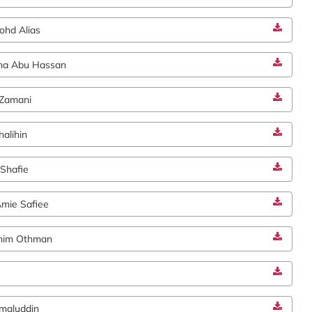
ohd Alias
ina Abu Hassan
 Zamani
alihin
Shafie
mie Safiee
nim Othman
maluddin