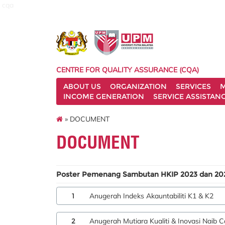
cqa
CENTRE FOR QUALITY ASSURANCE (CQA)
ABOUT US
ORGANIZATION
SERVICES
M
INCOME GENERATION
SERVICE ASSISTAN
» DOCUMENT
DOCUMENT
Poster Pemenang Sambutan HKIP 2023 dan 20
1
Anugerah Indeks Akauntabiliti K1 & K2
2
Anugerah Mutiara Kualiti & Inovasi Naib C