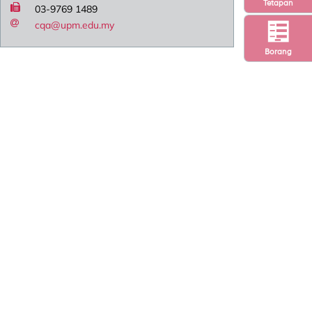
Tetapan
03-9769 1489
cqa@upm.edu.my
Borang