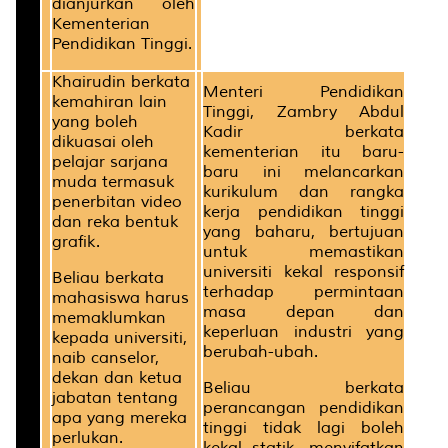
dianjurkan oleh
Kementerian
Pendidikan Tinggi.
Khairudin berkata
Menteri Pendidikan
kemahiran lain
Tinggi, Zambry Abdul
yang boleh
Kadir berkata
dikuasai oleh
kementerian itu baru-
pelajar sarjana
baru ini melancarkan
muda termasuk
kurikulum dan rangka
penerbitan video
kerja pendidikan tinggi
dan reka bentuk
yang baharu, bertujuan
grafik.
untuk memastikan
universiti kekal responsif
Beliau berkata
terhadap permintaan
mahasiswa harus
masa depan dan
memaklumkan
keperluan industri yang
kepada universiti,
berubah-ubah.
naib canselor,
dekan dan ketua
Beliau berkata
jabatan tentang
perancangan pendidikan
apa yang mereka
tinggi tidak lagi boleh
perlukan.
kekal statik, menyifatkan