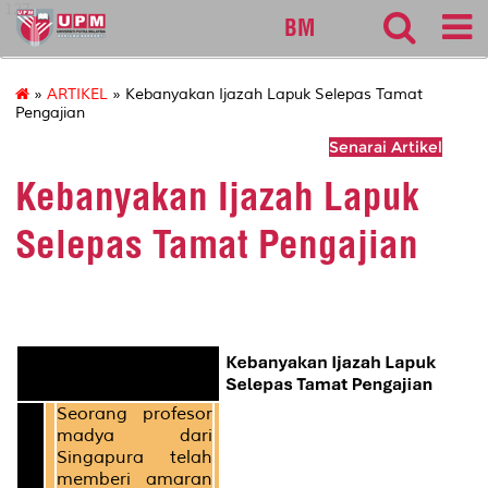
127
BM
»
ARTIKEL
» Kebanyakan Ijazah Lapuk Selepas Tamat
Pengajian
Senarai Artikel
Kebanyakan Ijazah Lapuk
Selepas Tamat Pengajian
Seorang profesor
madya dari
Singapura telah
memberi amaran