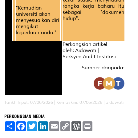
rangka kerja baharu itu
"Kemudian
sebagai "dokumen
universiti akan
hidup".
menyesuaikan diri
mengikut
keperluan anda."
Perkongsian artikel
oleh: Aidawati |
Seksyen Audit Institusi
Sumber daripada:
Tarikh Input: 07/06/2026 | Kemaskini: 07/06/2026 | aidawati
PERKONGSIAN MEDIA
S
F
T
L
E
C
W
P
h
a
w
i
m
o
o
r
a
c
i
n
a
p
r
i