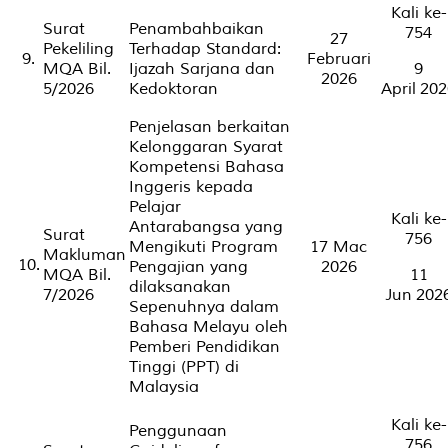
Kali ke-
Surat
Penambahbaikan
754
27
Pekeliling
Terhadap Standard:
9.
Februari
MQA Bil.
Ijazah Sarjana dan
9
2026
5/2026
Kedoktoran
April 20
Penjelasan berkaitan
Kelonggaran Syarat
Kompetensi Bahasa
Inggeris kepada
Pelajar
Kali ke-
Antarabangsa yang
Surat
756
Mengikuti Program
17 Mac
Makluman
10.
Pengajian yang
2026
MQA Bil.
11
dilaksanakan
7/2026
Jun 202
Sepenuhnya dalam
Bahasa Melayu oleh
Pemberi Pendidikan
Tinggi (PPT) di
Malaysia
Kali ke-
Penggunaan
756