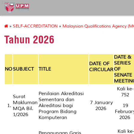
127
»
SELF-ACCREDITATION
»
Malaysian Qualifications Agency (MQ
Tahun 2026
DATE &
SERIES
DATE OF
NO
SUBJECT
TITLE
OF
CIRCULAR
SENATE
MEETIN
Kali ke-
Penilaian Akreditasi
752
Surat
Sementara dan
Makluman
7 January
1.
Akreditasi bagi
19
MQA Bil.
2026
Program Bidang
Februar
1/2026
Komputeran
2026
Kali ke
Penggunaan Garis