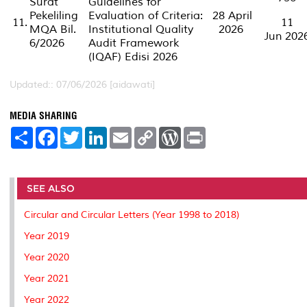
Surat
Guidelines for
Pekeliling
Evaluation of Criteria:
28 April
11.
11
MQA Bil.
Institutional Quality
2026
Jun 202
6/2026
Audit Framework
(IQAF) Edisi 2026
Updated:: 07/06/2026 [aidawati]
MEDIA SHARING
S
F
T
L
E
C
W
P
h
a
w
i
m
o
o
r
a
c
i
n
a
p
r
i
r
e
t
k
i
y
d
n
e
b
t
e
l
L
P
t
o
e
d
i
r
SEE ALSO
o
r
I
n
e
k
n
k
s
Circular and Circular Letters (Year 1998 to 2018)
s
Year 2019
Year 2020
Year 2021
Year 2022