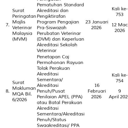
Pematuhan Standard
Kali ke-
Surat
Akreditasi dan
753
Peringatan
Pengiktirafan
Majlis
Program Pengajian
23 Januari
7.
12 Mac
Veterinar
Pra-Siswazah
2026
2026
Malaysia
Perubatan Veterinar
(MVM)
(DVM) dan Keperluan
Akreditasi Sekolah
Veterinar
Penetapan Caj
Permohonan Rayuan
Tolak Perakuan
Akreditasi
Kali ke-
Sementara/
754
Surat
Akreditasi
16
Makluman
8.
Penuh/Pusat
Februari
9
MQA Bil.
Penilaian APEL (PPA)
2026
April 20
6/2026
atau Batal Perakuan
Akreditasi
Sementara/Akreditasi
Penuh/Status
Swaakreditasi/ PPA