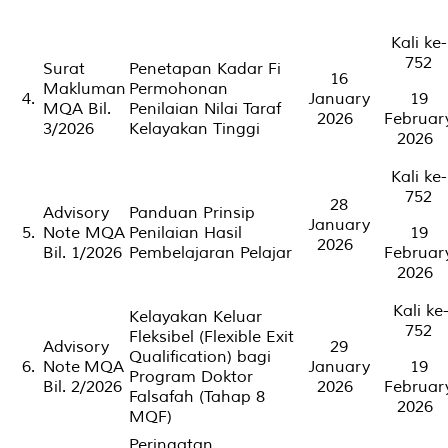
Kali ke-
752
Surat
Penetapan Kadar Fi
16
Makluman
Permohonan
4.
January
19
MQA Bil.
Penilaian Nilai Taraf
2026
Februar
3/2026
Kelayakan Tinggi
2026
Kali ke-
752
28
Advisory
Panduan Prinsip
January
5.
Note
MQA
Penilaian Hasil
19
2026
Bil. 1/2026
Pembelajaran Pelajar
Februar
2026
Kali ke
Kelayakan Keluar
752
Fleksibel (
Flexible Exit
Advisory
29
Qualification
) bagi
6.
Note
MQA
January
19
Program Doktor
Bil. 2/2026
2026
Februar
Falsafah (Tahap 8
2026
MQF)
Peringatan