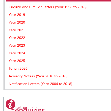
o
r
I
n
e
k
n
k
s
Circular and Circular Letters (Year 1998 to 2018)
s
Year 2019
Year 2020
Year 2021
Year 2022
Year 2023
Year 2024
Year 2025
Tahun 2026
Advisory Notess (Year 2016 to 2018)
Notification Letters (Year 2004 to 2018)