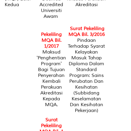
Kedua
Accredited
Akreditasi
Universiti
Awam
Surat Pekeliling
Pekeliling
MQA Bil. 3/2016
MQA Bil.
Pindaan
1/2017
Terhadap Syarat
Maksud
Kelayakan
'Penghentian
Masuk Tahap
Program'
Diploma Dalam
Bagi Tujuan
Standard
Penyerahan
Program: Sains
Kembali
Perubatan Dan
Perakuan
Kesihatan
Akreditasi
(Subbidang
Kepada
Keselamatan
MQA.
Dan Kesihatan
Pekerjaan)
Surat
Pekeliling