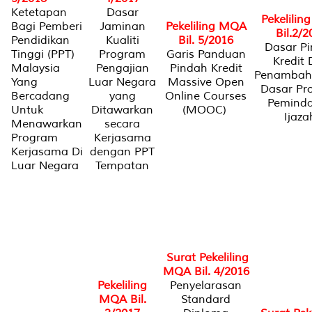
Ketetapan
Dasar
Pekelili
Bagi Pemberi
Jaminan
Pekeliling MQA
Bil.2/2
Pendidikan
Kualiti
Bil. 5/2016
Dasar P
Tinggi (PPT)
Program
Garis Panduan
Kredit
Malaysia
Pengajian
Pindah Kredit
Penambah
Yang
Luar Negara
Massive Open
Dasar Pr
Bercadang
yang
Online Courses
Pemind
Untuk
Ditawarkan
(MOOC)
Ijaz
Menawarkan
secara
Program
Kerjasama
Kerjasama Di
dengan PPT
Luar Negara
Tempatan
Surat Pekeliling
MQA Bil. 4/2016
Pekeliling
Penyelarasan
MQA Bil.
Standard