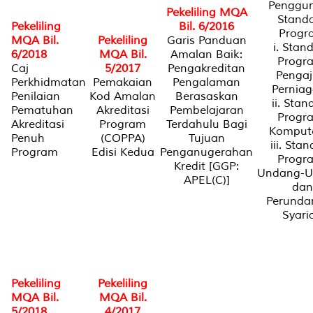
Penggu
Pekeliling MQA
Stand
Pekeliling
Bil. 6/2016
Progr
MQA Bil.
Pekeliling
Garis Panduan
i. Stan
6/2018
MQA Bil.
Amalan Baik:
Progr
Caj
5/2017
Pengakreditan
Pengaj
Perkhidmatan
Pemakaian
Pengalaman
Pernia
Penilaian
Kod Amalan
Berasaskan
ii. Stan
Pematuhan
Akreditasi
Pembelajaran
Progr
Akreditasi
Program
Terdahulu Bagi
Komput
Penuh
(COPPA)
Tujuan
iii. Sta
Program
Edisi Kedua
Penganugerahan
Progr
Kredit [GGP:
Undang-U
APEL(C)]
dan
Perunda
Syari
Pekeliling
Pekeliling
MQA Bil.
MQA Bil.
5/2018
4/2017