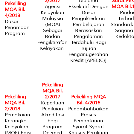
3/2017
Diploma
Surat Peke
Pekeliling
Agensi
Eksekutif Dengan
MQA Bil.
MQA Bil.
Kelayakan
Dasar
Pinda
4/2018
Malaysia
Pengakreditan
terha
Dasar
(MQA)
Pembelajaran
Standard:
Penamaan
Sebagai
Berasaskan
Sarjana
Program
Badan
Pengalaman
Kedokt
Pengiktirafan
Terdahulu Bagi
Kelayakan
Tujuan
Penganugerahan
Kredit [APEL(C)]
Pekeliling
MQA Bil.
Pekeliling
2/2017
Pekeliling MQA
MQA Bil.
Keperluan
Bil. 4/2016
2/2018
Penilaian
Penambahbaikan
Pemakaian
Akreditasi
Proses
Kerangka
bagi
Pemantauan
Kelayakan
Program
Syarat-Syarat
(MQF) Edisi
Deemed
Khusus Perakuan