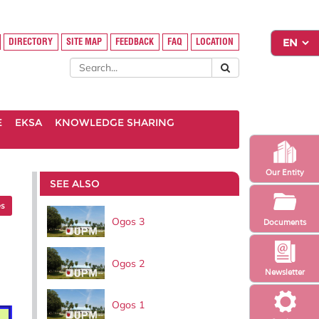
DIRECTORY
SITE MAP
FEEDBACK
FAQ
LOCATION
E
EKSA
KNOWLEDGE SHARING
Our Entity
SEE ALSO
es
Ogos 3
Documents
Ogos 2
Newsletter
Ogos 1