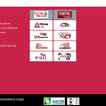
s Online
 Accreditation
eway
pment Service
 ASSURANCE (CQA)