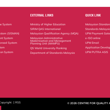
EXTERNAL LINKS
QUICK LINK
ne System
Ministry of Higher Education
Malaysian Standard
SIRIM QAS International
Standards Malaysia
ystem (SISMAN)
Malaysian Qualification Agency (MQA)
UPM Payment Gat
nt System
Malaysian Administrative
e-ISO online
Modernisation and Management
Abroad System
UPM Email
Planning Unit (MAMPU)
stem
Application Develo
QS World University Ranking
ion System
UPM PUTRA ASIS
Department of Standards Malaysia
Copyright
RSS
© 2026 CENTRE FOR QUALITY