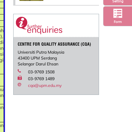
Setting
Form
ah
),
di
CENTRE FOR QUALITY ASSURANCE (CQA)
an
Universiti Putra Malaysia
si
43400 UPM Serdang
gi
Selangor Darul Ehsan
03-9769 1508
03-9769 1489
cqa@upm.edu.my
au
an
an
an