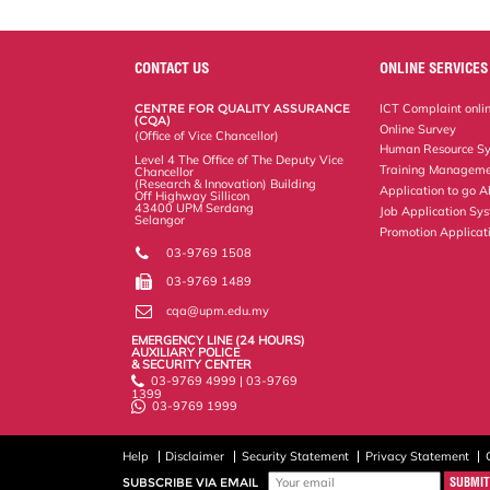
a
c
i
n
a
p
r
i
r
e
t
k
i
y
d
n
e
b
t
e
l
L
P
t
o
e
d
i
r
CONTACT US
ONLINE SERVICES
o
r
I
n
e
k
n
k
s
CENTRE FOR QUALITY ASSURANCE
ICT Complaint onli
s
(CQA)
Online Survey
(Office of Vice Chancellor)
Human Resource S
Level 4 The Office of The Deputy Vice
Training Manageme
Chancellor
(Research & Innovation) Building
Application to go 
Off Highway Sillicon
43400 UPM Serdang
Job Application Sy
Selangor
Promotion Applicat
03-9769 1508
03-9769 1489
cqa@upm.edu.my
EMERGENCY LINE (24 HOURS)
AUXILIARY POLICE
& SECURITY CENTER
03-9769 4999 | 03-9769
1399
03-9769 1999
Help
Disclaimer
Security Statement
Privacy Statement
SUBSCRIBE VIA EMAIL