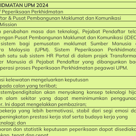
KHIDMATAN UPM 2024
if Peperiksaan Perkhidmatan
ftar & Pusat Pembangunan Maklumat dan Komunikasi
Mission
n perubahan masa dan teknologi, Pejabat Pendaftar tel
engan Pusat Pembangunan Maklumat dan Komunikasi (iDEC
 sistem bagi pemusatan maklumat Sumber Manusia 
utra Malaysia (UPM). Sistem Peperiksaan Perkhidmat
h satu sub sistem HR Portal di dalam projek Transforma
er Manusia di Pejabat Pendaftar yang dibangunkan ba
erasi proses Peperiksaan Perkhidmatan pegawai UPM.
si kelewatan mengeluarkan keputusan
pada calon yang terlibat;
stem/pendigitalan akan menyokong konsep teknologi hij
ian alam sekitar yang dapat meminimumkan pengguna
er. Ini dapat mengelakkan pembaziran;
ekerja yang lebih bermotivasi, stabil dari segi emosi d
eningkatan prestasi kerja staf serta budaya kerja yang
knologi; dan
oran dan statistik keputusan peperiksaan dapat disediak
ekap, tepat dan cepat.