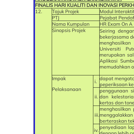
FINALIS HARI KUALITI DAN INOVASI PER
12.
Tajuk Projek
Modul Interakt
PTJ
Pejabat Penda
Nama Kumpulan
HR Exam On A 
Sinopsis Projek
Seiring denga
bekerjasama d
menghasilkan
Universiti P
merupakan sala
Aplikasi Sumb
memudahkan op
Impak
dapat mengata
i.
peperiksaan ke
Pelaksanaan
penggunaan si
ii.
dan kelestar
kertas dan ton
menghasilkan p
iii.
menggalakkan p
berteraskan te
penyediaan lap
iv.
dengan lebih c