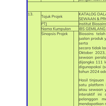
13.
KATALOG DAL
Tajuk Projek
SEWAAN & PRO
PTJ
Institut Biosain
Nama Kumpulan
IBS GEMILANG
Sinopsis Projek
Biosains tela
jualan produk 
serta
secara tidak 
Oktober 2023,
sewaan perala
dijangka 111 l
digunapakai (s
tahun 2024 ada
Hasil tinjaua
satu platform
atau sewaan ya
interaktif i
pelanggan m
mendapatkan m