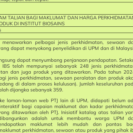
AM TALIAN BAGI MAKLUMAT DAN HARGA PERKHIDMATA
DUK DI INSTITUT BIOSAINS
s
h menawarkan pelbagai jenis perkhidmatan, sewaan d
yang dapat menyokong penyelidikan di UPM dan di Malays
langsung dapat menyumbang penjanaan pendapatan. Setak
 IBS telah mempunyai sebanyak 248 jenis perkhidmata
tan dan juga produk yang ditawarkan. Pada tahun 202
agi jenis perkhidmatan, sewaan peralatan dan produk ak
edang di dalam proses kelulusan). Jumlah keseluruhan pa
lah dijangka sebanyak 359.
n ke laman-laman web PTJ lain di UPM, didapati belum a
 interaktif bagi capaian maklumat dan kadar perkhidmat
ng ditawarkan oleh PTJ. Inisiatif katalog atas talian ya
ni dibangunkan adalah untuk membantu warga UPM d
endapatkan maklumat lebih mudah dan pantas ba
aklumat perkhidmatan, sewaan atau produk yang pihak i