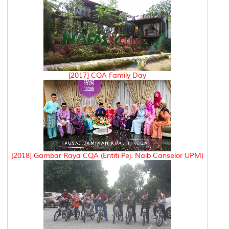
[2017] CQA Family Day
[2018] Gambar Raya CQA (Entiti Pej. Naib Canselor UPM)