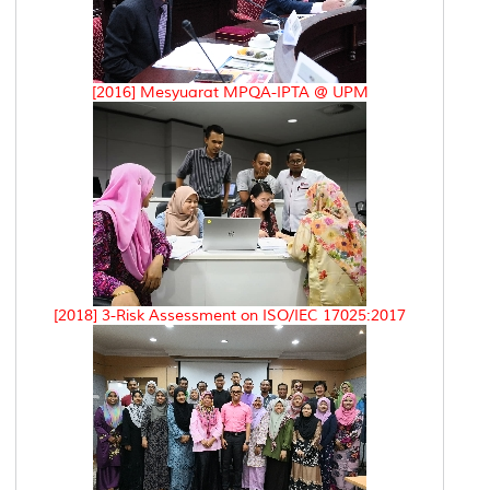
[2016] Mesyuarat MPQA-IPTA @ UPM
[2018] 3-Risk Assessment on ISO/IEC 17025:2017