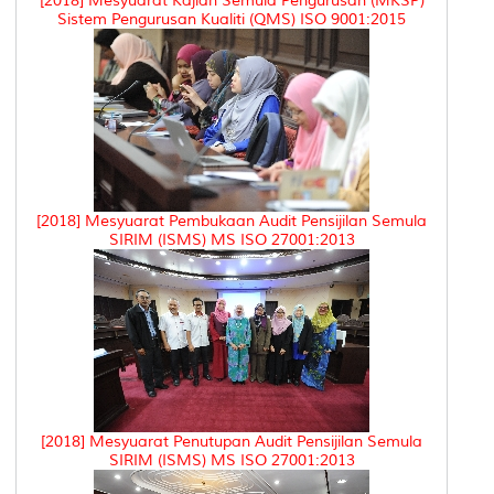
[2018] Mesyuarat Kajian Semula Pengurusan (MKSP)
Sistem Pengurusan Kualiti (QMS) ISO 9001:2015
[2018] Mesyuarat Pembukaan Audit Pensijilan Semula
SIRIM (ISMS) MS ISO 27001:2013
[2018] Mesyuarat Penutupan Audit Pensijilan Semula
SIRIM (ISMS) MS ISO 27001:2013