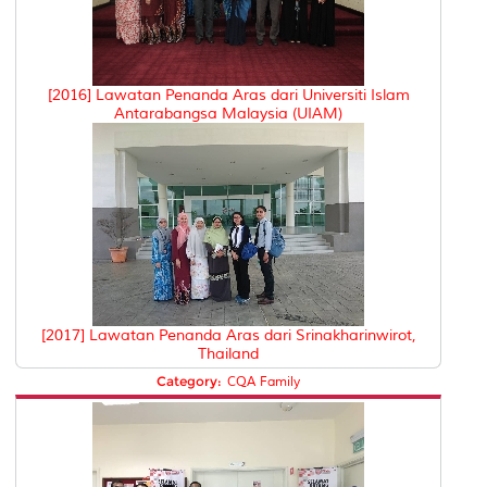
[2016] Lawatan Penanda Aras dari Universiti Islam
Antarabangsa Malaysia (UIAM)
[2017] Lawatan Penanda Aras dari Srinakharinwirot,
Thailand
Category:
CQA Family