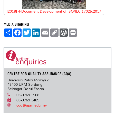
[2018] 4-Document Development of ISO/IEC 17025:2017
MEDIA SHARING
S
F
T
L
E
C
W
P
h
a
w
i
m
o
o
r
a
c
i
n
a
p
r
i
r
e
t
k
i
y
d
n
e
b
t
e
l
L
P
t
o
e
d
i
r
o
r
I
n
e
k
n
k
s
s
CENTRE FOR QUALITY ASSURANCE (CQA)
Universiti Putra Malaysia
43400 UPM Serdang
Selangor Darul Ehsan
03-9769 1508
03-9769 1489
cqa@upm.edu.my