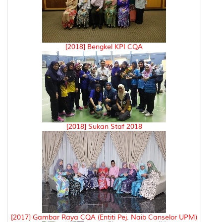
[2018] Bengkel KPI CQA
[2018] Sukan Staf 2018
[2017] Gambar Raya CQA (Entiti Pej. Naib Canselor UPM)