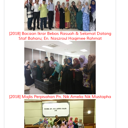
[2018] Bacaan Ikrar Bebas Rasuah & Selamat Datang
Staf Baharu; En. Naszroul Haqimee Rahmat
[2018] Majlis Perpisahan Pn. Nik Amelia Nik Mustapha