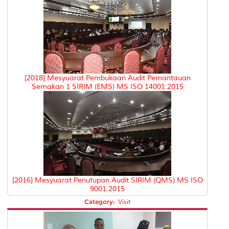
[2018] Mesyuarat Pembukaan Audit Pemantauan
Semakan 1 SIRIM (EMS) MS ISO 14001:2015
[2016] Mesyuarat Penutupan Audit SIRIM (QMS) MS ISO
9001:2015
Category:
Visit