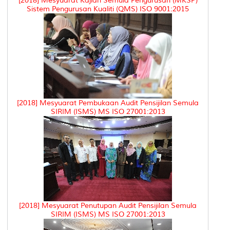
[2018] Mesyuarat Kajian Semula Pengurusan (MKSP)
Sistem Pengurusan Kualiti (QMS) ISO 9001:2015
[2018] Mesyuarat Pembukaan Audit Pensijilan Semula
SIRIM (ISMS) MS ISO 27001:2013
[2018] Mesyuarat Penutupan Audit Pensijilan Semula
SIRIM (ISMS) MS ISO 27001:2013