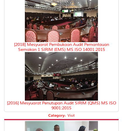
[2018] Mesyuarat Pembukaan Audit Pemantauan
Semakan 1 SIRIM (EMS) MS ISO 14001:2015
[2016] Mesyuarat Penutupan Audit SIRIM (QMS) MS ISO
9001:2015
Category:
Visit