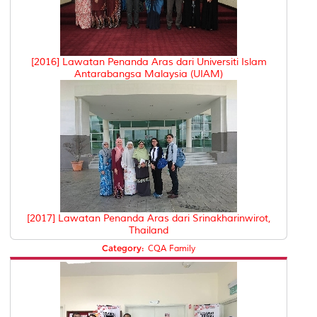
[2016] Lawatan Penanda Aras dari Universiti Islam
Antarabangsa Malaysia (UIAM)
[2017] Lawatan Penanda Aras dari Srinakharinwirot,
Thailand
Category:
CQA Family