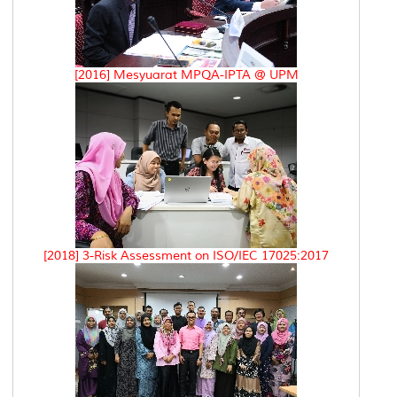
[2016] Mesyuarat MPQA-IPTA @ UPM
[2018] 3-Risk Assessment on ISO/IEC 17025:2017