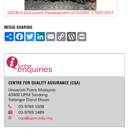
[2018] 4-Document Development of ISO/IEC 17025:2017
MEDIA SHARING
S
F
T
L
E
C
W
P
h
a
w
i
m
o
o
r
a
c
i
n
a
p
r
i
r
e
t
k
i
y
d
n
e
b
t
e
l
L
P
t
o
e
d
i
r
o
r
I
n
e
k
n
k
s
s
CENTRE FOR QUALITY ASSURANCE (CQA)
Universiti Putra Malaysia
43400 UPM Serdang
Selangor Darul Ehsan
03-9769 1508
03-9769 1489
cqa@upm.edu.my