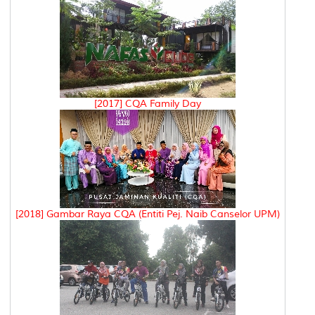
[2017] CQA Family Day
[2018] Gambar Raya CQA (Entiti Pej. Naib Canselor UPM)