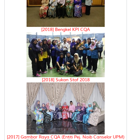
[2018] Bengkel KPI CQA
[2018] Sukan Staf 2018
[2017] Gambar Raya CQA (Entiti Pej. Naib Canselor UPM)