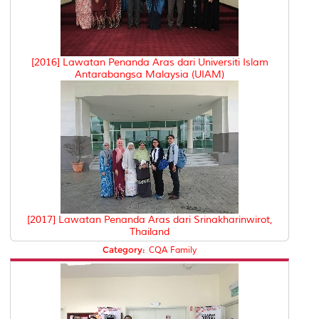
[2016] Lawatan Penanda Aras dari Universiti Islam
Antarabangsa Malaysia (UIAM)
[2017] Lawatan Penanda Aras dari Srinakharinwirot,
Thailand
Category:
CQA Family