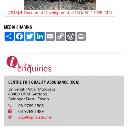
[2018] 4-Document Development of ISO/IEC 17025:2017
MEDIA SHARING
S
F
T
L
E
C
W
P
h
a
w
i
m
o
o
r
a
c
i
n
a
p
r
i
r
e
t
k
i
y
d
n
e
b
t
e
l
L
P
t
o
e
d
i
r
o
r
I
n
e
k
n
k
s
s
CENTRE FOR QUALITY ASSURANCE (CQA)
Universiti Putra Malaysia
43400 UPM Serdang
Selangor Darul Ehsan
03-9769 1508
03-9769 1489
cqa@upm.edu.my