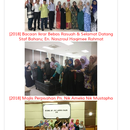
[2018] Bacaan Ikrar Bebas Rasuah & Selamat Datang
Staf Baharu; En. Naszroul Haqimee Rahmat
[2018] Majlis Perpisahan Pn. Nik Amelia Nik Mustapha