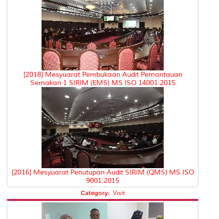
[2018] Mesyuarat Pembukaan Audit Pemantauan
Semakan 1 SIRIM (EMS) MS ISO 14001:2015
[2016] Mesyuarat Penutupan Audit SIRIM (QMS) MS ISO
9001:2015
Category:
Visit