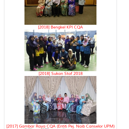
[2018] Bengkel KPI CQA
[2018] Sukan Staf 2018
[2017] Gambar Raya CQA (Entiti Pej. Naib Canselor UPM)