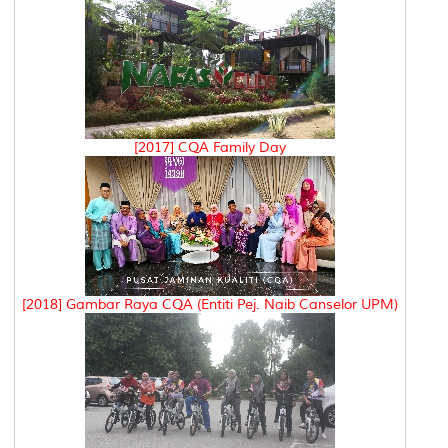
[2017] CQA Family Day
[2018] Gambar Raya CQA (Entiti Pej. Naib Canselor UPM)