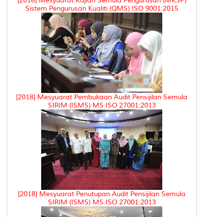
[2018] Mesyuarat Kajian Semula Pengurusan (MKSP)
Sistem Pengurusan Kualiti (QMS) ISO 9001:2015
[2018] Mesyuarat Pembukaan Audit Pensijilan Semula
SIRIM (ISMS) MS ISO 27001:2013
[2018] Mesyuarat Penutupan Audit Pensijilan Semula
SIRIM (ISMS) MS ISO 27001:2013