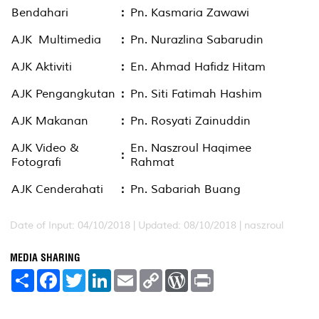
Bendahari
:
Pn. Kasmaria Zawawi
AJK Multimedia
:
Pn. Nurazlina Sabarudin
AJK Aktiviti
:
En. Ahmad Hafidz Hitam
AJK Pengangkutan
:
Pn. Siti Fatimah Hashim
AJK Makanan
:
Pn. Rosyati Zainuddin
AJK Video &
En. Naszroul Haqimee
:
Fotografi
Rahmat
AJK Cenderahati
:
Pn. Sabariah Buang
Date of Input: 04/10/2018 |
Updated: 08/10/2018 | naszroul
MEDIA SHARING
S
F
T
L
E
C
W
P
h
a
w
i
m
o
o
r
a
c
i
n
a
p
r
i
r
e
t
k
i
y
d
n