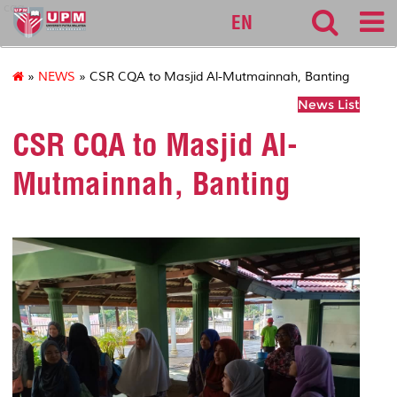
cqa
EN
»
NEWS
» CSR CQA to Masjid Al-Mutmainnah, Banting
News List
CSR CQA to Masjid Al-
Mutmainnah, Banting