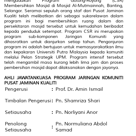
mengadakan Program Gotong-Royong (CSR)
Membersihkan Masjid di Masjid Al-Mutmainnah, Banting,
Selangor. Seramai sepuluh orang staf dari Pusat Jaminan
Kualiti telah melibatkan diri sebagai sukarelawan dalam
program ini bagi membersihkan ruang dalam dan
persekitaran masjid tersebut untuk kemudahan beribadat
kepada penduduk setempat. Program CSR ini merupakan
program sub-komponen Jaringan Komuniti yang
dihasratkan untuk dianjurkan setiap tahun. Penganjuran
program ini adalah bertujuan untuk memasyarakatkan ilmu
dan kepakaran Universiti Putra Malaysia kepada komuniti
melalui Pelan Strategik UPM. Program intensif tersebut
telah mengambil masa kurang lebih lima jam dan proses
pembersihan masjid dapat dilaksanakan dengan jayanya.
AHLI JAWATANKUASA PROGRAM JARINGAN KOMUNITI
PUSAT JAMINAN KUALITI
Pengerusi
:
Prof. Dr. Amin Ismail
Timbalan Pengerusi
:
Pn. Shamriza Shari
Setiausaha
:
Pn. Norliyani Anor
Penolong
Pn. Normuliana Abdol
:
Setiausaha
Samad