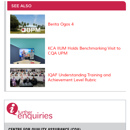
e
b
t
e
l
L
P
t
o
e
d
i
r
SEE ALSO
o
r
I
n
e
k
n
k
s
s
Berita Ogos 4
KCA IIUM Holds Benchmarking Visit to
CQA UPM
IQAF Understanding Training and
Achievement Level Rubric
CENTRE FOR QUALITY ASSURANCE (CQA)