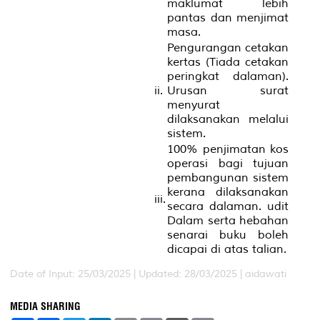
maklumat lebih
pantas dan menjimat
masa.
Pengurangan cetakan
kertas (Tiada cetakan
peringkat dalaman).
ii.
Urusan surat
menyurat
dilaksanakan melalui
sistem.
100% penjimatan kos
operasi bagi tujuan
pembangunan sistem
kerana dilaksanakan
iii.
secara dalaman. udit
Dalam serta hebahan
senarai buku boleh
dicapai di atas talian.
Date of Input: 25/03/2025 | Updated: 28/03/2025 | aidawati
MEDIA SHARING