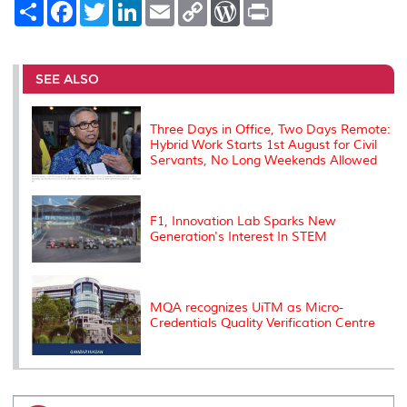
S
F
T
L
E
C
W
P
h
a
w
i
m
o
o
r
a
c
i
n
a
p
r
i
r
e
t
k
i
y
d
n
e
b
t
e
l
L
P
t
o
e
d
i
r
SEE ALSO
o
r
I
n
e
k
n
k
s
s
Three Days in Office, Two Days Remote:
Hybrid Work Starts 1st August for Civil
Servants, No Long Weekends Allowed
F1, Innovation Lab Sparks New
Generation's Interest In STEM
MQA recognizes UiTM as Micro-
Credentials Quality Verification Centre