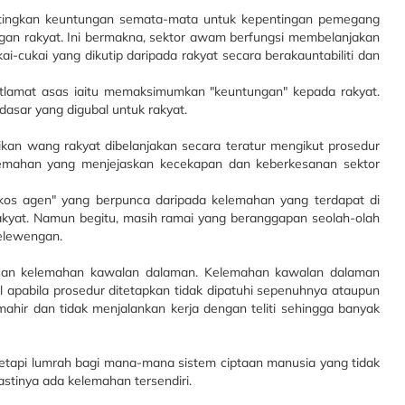
tingkan keuntungan semata-mata untuk kepentingan pemegang
an rakyat. Ini bermakna, sektor awam berfungsi membelanjakan
ai-cukai yang dikutip daripada rakyat secara berakauntabiliti dan
lamat asas iaitu memaksimumkan "keuntungan" kepada rakyat.
asar yang digubal untuk rakyat.
ikan wang rakyat dibelanjakan secara teratur mengikut prosedur
elemahan yang menjejaskan kecekapan dan keberkesanan sektor
"kos agen" yang berpunca daripada kelemahan yang terdapat di
kyat. Namun begitu, masih ramai yang beranggapan seolah-olah
elewengan.
esan kelemahan kawalan dalaman. Kelemahan kawalan dalaman
 apabila prosedur ditetapkan tidak dipatuhi sepenuhnya ataupun
mahir dan tidak menjalankan kerja dengan teliti sehingga banyak
tetapi lumrah bagi mana-mana sistem ciptaan manusia yang tidak
stinya ada kelemahan tersendiri.