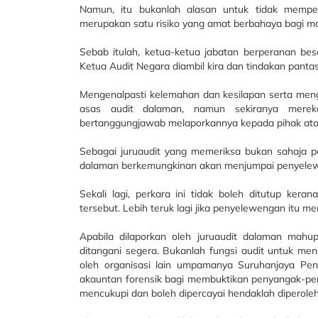
Namun, itu bukanlah alasan untuk tidak memperb
merupakan satu risiko yang amat berbahaya bagi m
Sebab itulah, ketua-ketua jabatan berperanan be
Ketua Audit Negara diambil kira dan tindakan panta
Mengenalpasti kelemahan dan kesilapan serta me
asas audit dalaman, namun sekiranya merek
bertanggungjawab melaporkannya kepada pihak ata
Sebagai juruaudit yang memeriksa bukan sahaja pe
dalaman berkemungkinan akan menjumpai penyelewe
Sekali lagi, perkara ini tidak boleh ditutup kera
tersebut. Lebih teruk lagi jika penyelewengan itu m
Apabila dilaporkan oleh juruaudit dalaman mahup
ditangani segera. Bukanlah fungsi audit untuk men
oleh organisasi lain umpamanya Suruhanjaya P
akauntan forensik bagi membuktikan penyangak-pen
mencukupi dan boleh dipercayai hendaklah diperole