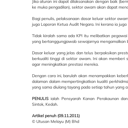
Jika aturan ini dapat dilaksanakan dengan baik (be
ke muka pengadilan), sektor awam akan dapat mencap
Bagi penulis, pelaksanaan dasar keluar sektor aw
juga Laporan Ketua Audit Negara. Ini kerana ia jug
Tidak kiralah sama ada KPI itu melibatkan pegawa
yang bertanggungjawab sewajarnya mengamalkan bud
Dasar keluar yang jelas dan telus berpaksikan pr
berkualiti tinggi di sektor awam. Ini akan member
agar meningkatkan prestasi mereka.
Dengan cara ini, barulah akan menampakkan keber
dalaman dalam mempertingkatkan kualiti perkhidma
yang sama diulang tayang pada setiap tahun yang akh
PENULIS
ialah Pensyarah Kanan Perakaunan dan K
Sintok, Kedah.
Artikel penuh (09.11.2011)
© Utusan Melayu (M) Bhd