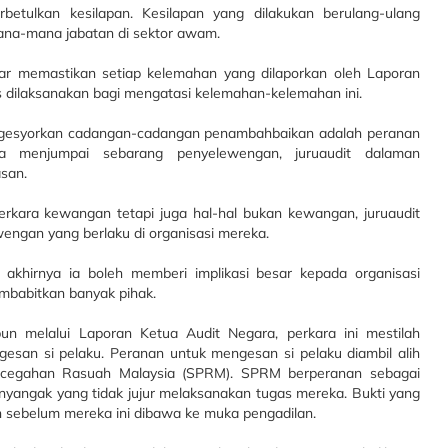
etulkan kesilapan. Kesilapan yang dilakukan berulang-ulang
ana-mana jabatan di sektor awam.
sar memastikan setiap kelemahan yang dilaporkan oleh Laporan
s dilaksanakan bagi mengatasi kelemahan-kelemahan ini.
ngesyorkan cadangan-cadangan penambahbaikan adalah peranan
a menjumpai sebarang penyelewengan, juruaudit dalaman
san.
rkara kewangan tetapi juga hal-hal bukan kewangan, juruaudit
ngan yang berlaku di organisasi mereka.
na akhirnya ia boleh memberi implikasi besar kepada organisasi
embabitkan banyak pihak.
un melalui Laporan Ketua Audit Negara, perkara ini mestilah
gesan si pelaku. Peranan untuk mengesan si pelaku diambil alih
encegahan Rasuah Malaysia (SPRM). SPRM berperanan sebagai
yangak yang tidak jujur melaksanakan tugas mereka. Bukti yang
h sebelum mereka ini dibawa ke muka pengadilan.