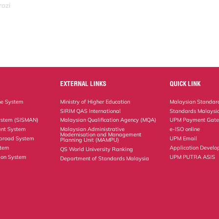
rozi
EXTERNAL LINKS
QUICK LINK
ne System
Ministry of Higher Education
Malaysian Standard
SIRIM QAS International
Standards Malaysia
ystem (SISMAN)
Malaysian Qualification Agency (MQA)
UPM Payment Gat
nt System
Malaysian Administrative
e-ISO online
Modernisation and Management
Abroad System
UPM Email
Planning Unit (MAMPU)
stem
Application Develo
QS World University Ranking
ion System
UPM PUTRA ASIS
Department of Standards Malaysia