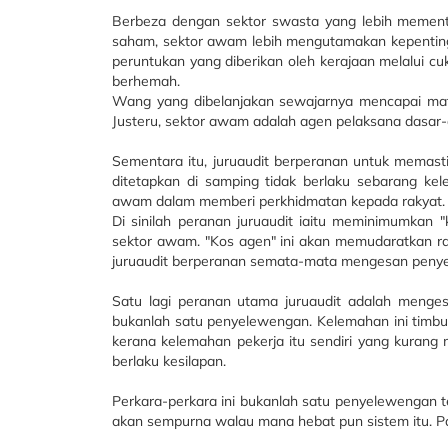
Berbeza dengan sektor swasta yang lebih memen
saham, sektor awam lebih mengutamakan kepenting
peruntukan yang diberikan oleh kerajaan melalui cuk
berhemah.
Wang yang dibelanjakan sewajarnya mencapai mat
Justeru, sektor awam adalah agen pelaksana dasar-d
Sementara itu, juruaudit berperanan untuk memast
ditetapkan di samping tidak berlaku sebarang k
awam dalam memberi perkhidmatan kepada rakyat.
Di sinilah peranan juruaudit iaitu meminimumkan 
sektor awam. "Kos agen" ini akan memudaratkan ra
juruaudit berperanan semata-mata mengesan peny
Satu lagi peranan utama juruaudit adalah meng
bukanlah satu penyelewengan. Kelemahan ini timbul
kerana kelemahan pekerja itu sendiri yang kurang 
berlaku kesilapan.
Perkara-perkara ini bukanlah satu penyelewengan 
akan sempurna walau mana hebat pun sistem itu. Pa