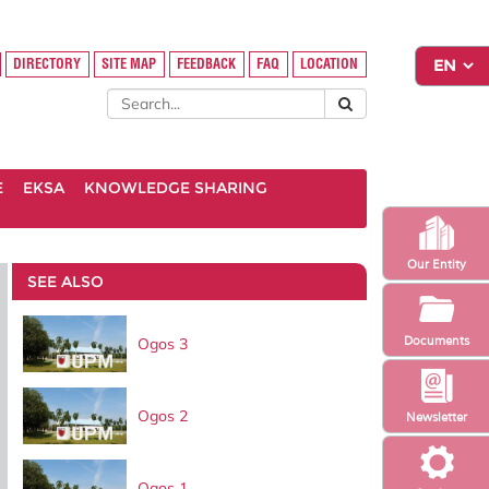
DIRECTORY
SITE MAP
FEEDBACK
FAQ
LOCATION
E
EKSA
KNOWLEDGE SHARING
Our Entity
SEE ALSO
Documents
Ogos 3
Ogos 2
Newsletter
Ogos 1