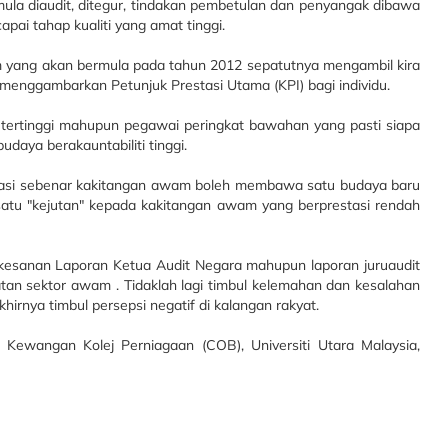
rmula diaudit, ditegur, tindakan pembetulan dan penyangak dibawa
ai tahap kualiti yang amat tinggi.
am yang akan bermula pada tahun 2012 sepatutnya mengambil kira
a menggambarkan Petunjuk Prestasi Utama (KPI) bagi individu.
i tertinggi mahupun pegawai peringkat bawahan yang pasti siapa
aya berakauntabiliti tinggi.
estasi sebenar kakitangan awam boleh membawa satu budaya baru
i satu "kejutan" kepada kakitangan awam yang berprestasi rendah
kesanan Laporan Ketua Audit Negara mahupun laporan juruaudit
tan sektor awam . Tidaklah lagi timbul kelemahan dan kesalahan
irnya timbul persepsi negatif di kalangan rakyat.
ewangan Kolej Perniagaan (COB), Universiti Utara Malaysia,