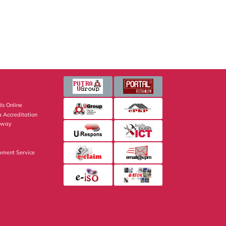
s Online
 Accreditation
eway
pment Service