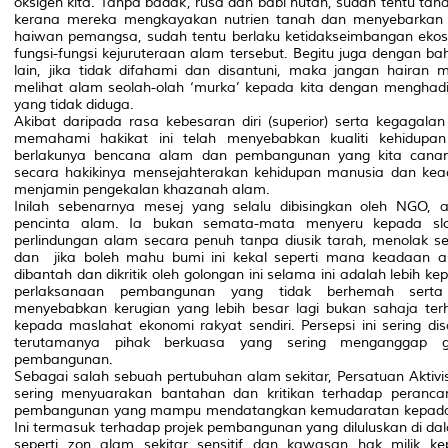
oksigen kita. Tanpa badak, rusa dan babi hutan, sudah tentu tan
kerana mereka mengkayakan nutrien tanah dan menyebarkan b
haiwan pemangsa, sudah tentu berlaku ketidakseimbangan eko
fungsi-fungsi kejuruteraan alam tersebut. Begitu juga dengan b
lain, jika tidak difahami dan disantuni, maka jangan hairan 
melihat alam seolah-olah ‘murka’ kepada kita dengan menghad
yang tidak diduga.
Akibat daripada rasa kebesaran diri (superior) serta kegagal
memahami hakikat ini telah menyebabkan kualiti kehidupan
berlakunya bencana alam dan pembangunan yang kita cana
secara hakikinya mensejahterakan kehidupan manusia dan keadi
menjamin pengekalan khazanah alam.
Inilah sebenarnya mesej yang selalu dibisingkan oleh NGO, a
pencinta alam. Ia bukan semata-mata menyeru kepada slog
perlindungan alam secara penuh tanpa diusik tarah, menolak
dan
jika boleh mahu bumi ini kekal seperti mana keadaan a
dibantah dan dikritik oleh golongan ini selama ini adalah lebih k
perlaksanaan pembangunan yang tidak berhemah sert
menyebabkan kerugian yang lebih besar lagi bukan sahaja terh
kepada maslahat ekonomi rakyat sendiri. Persepsi ini sering di
terutamanya pihak berkuasa yang sering menganggap go
pembangunan.
Sebagai salah sebuah pertubuhan alam sekitar, Persatuan Akti
sering menyuarakan bantahan dan kritikan terhadap peranca
pembangunan yang mampu mendatangkan kemudaratan kepada so
Ini termasuk terhadap projek pembangunan yang diluluskan di da
seperti zon alam sekitar sensitif dan kawasan hak milik k