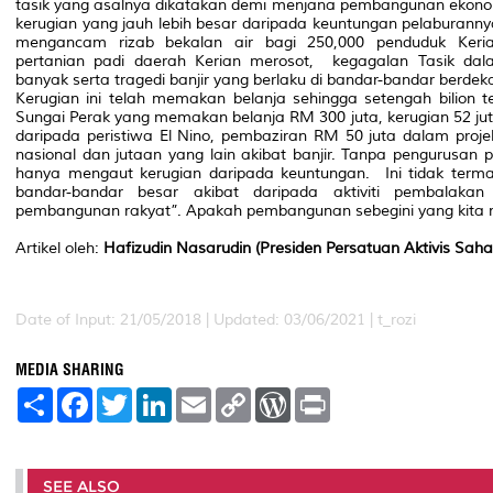
tasik yang asalnya dikatakan demi menjana pembangunan ekono
kerugian yang jauh lebih besar daripada keuntungan pelaburannya
mengancam rizab bekalan air bagi 250,000 penduduk Keria
pertanian padi daerah Kerian merosot,
kegagalan Tasik da
banyak serta tragedi banjir yang berlaku di bandar-bandar berdek
Kerugian ini telah memakan belanja sehingga setengah bilion 
Sungai Perak yang memakan belanja RM 300 juta, kerugian 52 jut
daripada peristiwa El Nino, pembaziran RM 50 juta dalam proj
nasional dan jutaan yang lain akibat banjir. Tanpa pengurusan 
hanya mengaut kerugian daripada keuntungan.
Ini tidak terma
bandar-bandar besar akibat daripada aktiviti pembalaka
pembangunan rakyat”. Apakah pembangunan sebegini yang kita
Artikel oleh:
Hafizudin Nasarudin (Presiden Persatuan Aktivis Sa
Date of Input: 21/05/2018 | Updated: 03/06/2021 | t_rozi
MEDIA SHARING
S
F
T
L
E
C
W
P
h
a
w
i
m
o
o
r
a
c
i
n
a
p
r
i
r
e
t
k
i
y
d
n
e
b
t
e
l
L
P
t
o
e
d
i
r
SEE ALSO