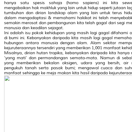
hanya satu spesis sahaja
(homo sapiens)
ini kita sewe
mengabaikan hak makhluk yang lain untuk hidup seperti jutaan la
tumbuhan dan dirian landskap alam yang lain untuk terus hid
dalam mengadaptasi & memahami hakikat ini telah menyebabkan
semakin merosot dan pembangunan kita telah gagal dari segi m
manusia dan keadilan sejagat.
Ini adalah isu pokok kehidupan yang masih lagi gagal difahami
di bumi ini. Kebanyakan daripada kita masih lagi gagal mema
hubungan antara manusia dengan alam. Alam sekitar mempu
kejuruteraannya tersendiri yang memberikan 1,001 manfaat kehidu
Misalnya, dirian hutan tropika, kebanyakan daripada kita hanya 
‘yang mati’ dan permandangan semata-mata. Namun di sebalik i
yang memberikan bekalan oksigen, udara yang bersih, air 
pengukuh tanah serta pasak bumi; mengawal cuaca dan suhu
manfaat sehingga ke meja makan kita hasil daripada kejuruteraan