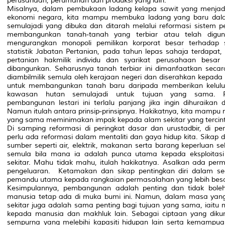
perusahaan, perumahan dan produksi yang lain.
Misalnya, dalam pembukaan ladang kelapa sawit yang menjad
ekonomi negara, kita mampu membuka ladang yang baru dal
semulajadi yang dibuka dan ditarah melalui reformasi sistem 
membangunkan tanah-tanah yang terbiar atau telah diguna
mengurangkan monopoli pemilikan korporat besar terhadap
statistik Jabatan Pertanian, pada tahun lepas sahaja terdapat,
pertanian hakmilik individu dan syarikat perusahaan besar
dibangunkan. Seharusnya tanah terbiar ini dimanfaatkan sec
diambilmilik semula oleh kerajaan negeri dan diserahkan kepad
untuk membangunkan tanah baru daripada memberikan kelu
kawasan hutan semulajadi untuk tujuan yang sama. P
pembangunan lestari ini terlalu panjang jika ingin dihuraikan
Namun itulah antara prinsip-prinsipnya. Hakikatnya, kita mam
yang sama meminimakan impak kepada alam sekitar yang tercin
Di samping reformasi di peringkat dasar dan urustadbir, di pe
perlu ada reformasi dalam mentaliti dan gaya hidup kita. Sikap
sumber seperti air, elektrik, makanan serta barang keperluan se
semula bila mana ia adalah punca utama kepada eksploita
sekitar. Mahu tidak mahu, itulah hakikatnya. Asalkan ada per
pengeluaran.
Ketamakan dan sikap pentingkan diri dalam se
pemandu utama kepada rangkaian permasalahan yang lebih besar
Kesimpulannya, pembangunan adalah penting dan tidak boleh
manusia tetap ada di muka bumi ini. Namun, dalam masa yan
sekitar juga adalah sama penting bagi tujuan yang sama, iaitu me
kepada manusia dan makhluk lain. Sebagai ciptaan yang dikurn
sempurna yang melebihi kapasiti hidupan lain serta kemamp