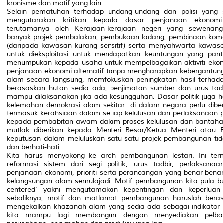
kronisme dan motif yang lain.
Selain pematuhan terhadap undang-undang dan polisi yang
mengutarakan kritikan kepada dasar penjanaan ekono
terutamanya oleh Kerajaan-kerajaan negeri yang sewenan
banyak projek pembalakan, pembukaan ladang, pembinaan komers
(daripada kawasan kurang sensitif) serta menyahwarta kawas
untuk dieksploitasi untuk mendapatkan keuntungan yang pan
menumpukan kepada usaha untuk mempelbagaikan aktiviti ekono
penjanaan ekonomi alternatif tanpa mengharapkan kebergantung
alam secara langsung, memfokuskan peningkatan hasil terhadap
berasaskan hutan sedia ada, penjimatan sumber dan urus tadb
mampu dilaksanakan jika ada kesungguhan. Dasar politik juga h
kelemahan demokrasi alam sekitar
di dalam negara perlu diber
termasuk kerahsiaan dalam setiap kelulusan dan perlaksanaan p
kepada pembabitan awam dalam proses kelulusan dan bantahan
mutlak diberikan kepada Menteri Besar/Ketua Menteri atau
keputusan dalam meluluskan satu-satu projek pembangunan tidak
dan berhati-hati.
Kita harus menyokong ke arah pembangunan lestari. Ini te
reformasi sistem dari segi politik, urus tadbir, perlaksan
penjanaan ekonomi, prioriti serta perancangan yang benar-ben
kelangsungan alam semulajadi. Motif pembangunan kita pula buk
centered’ yakni mengutamakan kepentingan dan keperlua
sebaliknya, motif dan matlamat pembangunan haruslah bera
mengekalkan khazanah alam yang sedia ada sebagai indikato
kita mampu lagi membangun dengan menyediakan pelbaga