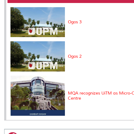
o
r
I
n
e
k
n
k
s
s
Ogos 3
Ogos 2
MQA recognizes UiTM as Micro-Cre
Centre