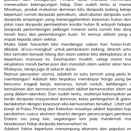
meneruskan kelangsungan hidup. Dan sudah tentu ia memerl
Misalnya, produk makanan dominan kita daripada ladang kelapa
keperluan rumah daripada petroleum, ubat-ubatan daripada sumb
daripada empangan yang menenggelamkan kawasan hutan dan
jalan raya daripada pembelahan koridor hutan & wilayah hidupan 
daripada perlombongan pelbagai mineral serta rumah kita da
tanah baru dan perlombongan kuari. Ini semua aktiviti yang
impak kepada alam sekitar.
Maka tidak hairanlah kita mendengar saban hari hutan-hut
dibalak, di’cuci-mangkuk’ untuk pembukaan ladang, ditarah untu
kita semakin banyak hilang dan alam sekitar kita dieksploitasi di
keperluan manusia ini. Kesimpulan mudah, selagi mana ma
eksploitasi masih berterusan dan masalah alam sekitar akan teru
Malaysia, tetapi juga di seluruh dunia.
Namun persoalan utama, adakah ini satu lumrah yang perlu kita
membangun? Adakah kita terpaksa membayar harga yang be
bencana tragedi banjir, kemarau, tanah runtuh, kehilangan
kemiskinan dan bermacam masalah akibat kemerosotan alam s
yang diidam-idamkan. Dan sudah tentu, realitinya kebanyakan pe
terdiri daripada masyarakat dominan, kelas pertengahan & golon
berdekatan dengan kawasan eko-kemusnahan tersebut. Lihat sah
banjir di Pulau Pinang dan Kelantan misalnya akibat kejadian huja
perubahan cuaca ekstrem diserta dengan perancangan pembangu
Dalam sisi yang lain, segolongan lain pula menikmati 
keselesaan hidup daripada kemusnahan ini.
Adakah faktor keperluan menampung ekonomi dan populasi m