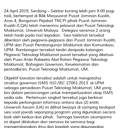
24 April 2019, Serdang – Sekitar kurang lebih jam 9.00 pagi
tadi, bertempat di Bilik Mesyuarat Pusat Jaminan Kualiti,
Aras 4, Bangunan Pejabat TNCPI pihak Pusat Jaminan
Kualiti (CQA) telah menerima pelawat dari Pusat Teknologi
Maklumat, Universiti Malaya. Delegasi seramai 2 orang
telah hadir pada hari kejadian. Sesi taklimat tersebut
diberikan oleh pegawai-pegawai dari Pusat Jaminan Kualiti,
UPM dan Pusat Pembangunan Maklumat dan Komunikasi,
UPM. Rombongan tersebut terdiri daripada kalangan
Pegawai Teknologi Maklumat pusat tersebut yang diketuai
oleh Puan Arda Rabeeta Abd Rahim Pegawai Teknologi
Maklumat, Bahagian Governan, Keselamatan dan
pentadbiran, Pusat Teknologi Maklumat, UM.
Objektif lawatan tersebut adalah untuk mengatahui
struktur governan ISMS ISO /IEC 27001:2013 di UPM
sebagai persediaan Pusat Teknologi Maklumat, UM yang
kini dalam perancangan untuk memperluaskan skop ISMS
sedia ada. Pertemuan singkat tersebut juga berkisar
kepada perkongsian informasi antara dua (2) entiti
Universiti Awam (UA) ini dilihat berjaya di samping terdapat
sesi soal jawab sepanjang program yang digunakan secara
baik oleh kedua-dua pihak. Semoga lawatan seumpama
ini dapat dilakukan dari semasa ke semasa bagi
mengembangkan ilmu dan kaedah yang digunapakai.