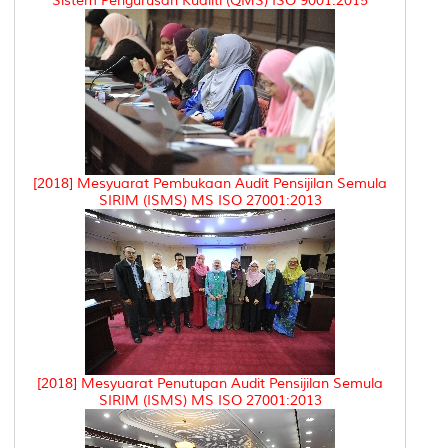
Sistem Pengurusan Kualiti (QMS) ISO 9001:2015
[2018] Mesyuarat Pembukaan Audit Pensijilan Semula
SIRIM (ISMS) MS ISO 27001:2013
[2018] Mesyuarat Penutupan Audit Pensijilan Semula
SIRIM (ISMS) MS ISO 27001:2013