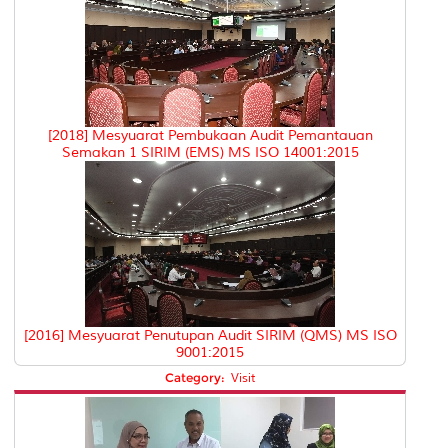
[2018] Mesyuarat Pembukaan Audit Pemantauan
Semakan 1 SIRIM (EMS) MS ISO 14001:2015
[2016] Mesyuarat Penutupan Audit SIRIM (QMS) MS ISO
9001:2015
Category:
Visit