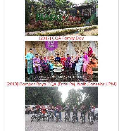
[2017] CQA Family Day
[2018] Gambar Raya CQA (Entiti Pej. Naib Canselor UPM)