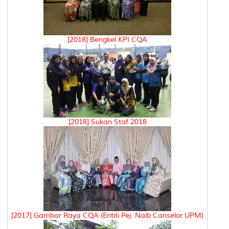
[2018] Bengkel KPI CQA
[2018] Sukan Staf 2018
[2017] Gambar Raya CQA (Entiti Pej. Naib Canselor UPM)