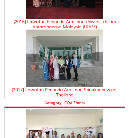
[2016] Lawatan Penanda Aras dari Universiti Islam
Antarabangsa Malaysia (UIAM)
[2017] Lawatan Penanda Aras dari Srinakharinwirot,
Thailand
Category:
CQA Family