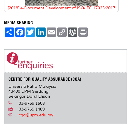
[2018] 4-Document Development of ISO/IEC 17025:2017
MEDIA SHARING
S
F
T
L
E
C
W
P
h
a
w
i
m
o
o
r
a
c
i
n
a
p
r
i
r
e
t
k
i
y
d
n
e
b
t
e
l
L
P
t
o
e
d
i
r
o
r
I
n
e
k
n
k
s
s
CENTRE FOR QUALITY ASSURANCE (CQA)
Universiti Putra Malaysia
43400 UPM Serdang
Selangor Darul Ehsan
03-9769 1508
03-9769 1489
cqa@upm.edu.my