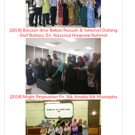
[2018] Bacaan Ikrar Bebas Rasuah & Selamat Datang
Staf Baharu; En. Naszroul Haqimee Rahmat
[2018] Majlis Perpisahan Pn. Nik Amelia Nik Mustapha