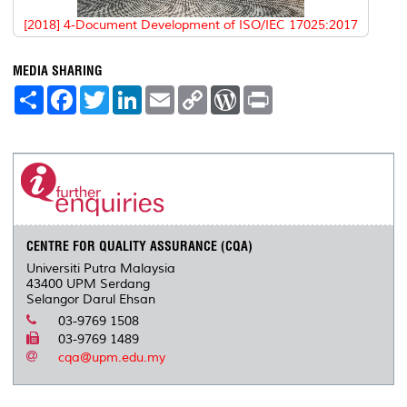
[2018] 4-Document Development of ISO/IEC 17025:2017
MEDIA SHARING
S
F
T
L
E
C
W
P
h
a
w
i
m
o
o
r
a
c
i
n
a
p
r
i
r
e
t
k
i
y
d
n
e
b
t
e
l
L
P
t
o
e
d
i
r
o
r
I
n
e
k
n
k
s
s
CENTRE FOR QUALITY ASSURANCE (CQA)
Universiti Putra Malaysia
43400 UPM Serdang
Selangor Darul Ehsan
03-9769 1508
03-9769 1489
cqa@upm.edu.my