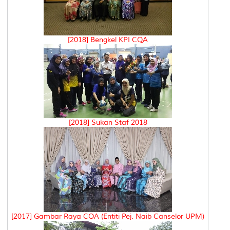
[2018] Bengkel KPI CQA
[2018] Sukan Staf 2018
[2017] Gambar Raya CQA (Entiti Pej. Naib Canselor UPM)