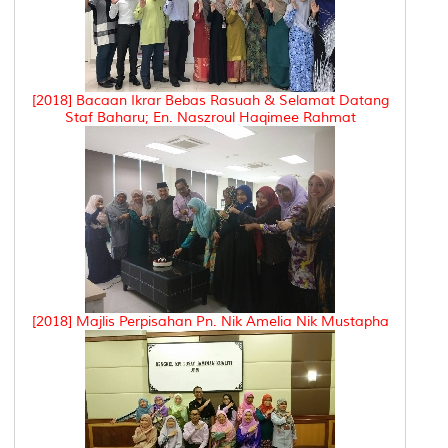
[2018] Bacaan Ikrar Bebas Rasuah & Selamat Datang
Staf Baharu; En. Naszroul Haqimee Rahmat
[2018] Majlis Perpisahan Pn. Nik Amelia Nik Mustapha