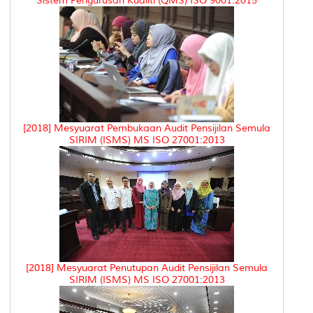
Sistem Pengurusan Kualiti (QMS) ISO 9001:2015
[2018] Mesyuarat Pembukaan Audit Pensijilan Semula
SIRIM (ISMS) MS ISO 27001:2013
[2018] Mesyuarat Penutupan Audit Pensijilan Semula
SIRIM (ISMS) MS ISO 27001:2013