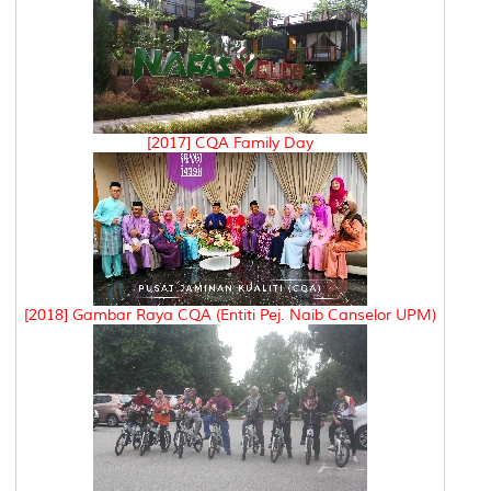
[2017] CQA Family Day
[2018] Gambar Raya CQA (Entiti Pej. Naib Canselor UPM)