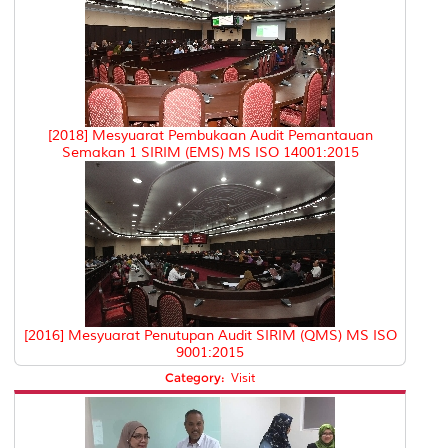
[2018] Mesyuarat Pembukaan Audit Pemantauan
Semakan 1 SIRIM (EMS) MS ISO 14001:2015
[2016] Mesyuarat Penutupan Audit SIRIM (QMS) MS ISO
9001:2015
Category:
Visit