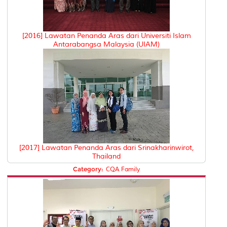
[2016] Lawatan Penanda Aras dari Universiti Islam
Antarabangsa Malaysia (UIAM)
[2017] Lawatan Penanda Aras dari Srinakharinwirot,
Thailand
Category:
CQA Family