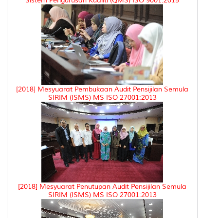
Sistem Pengurusan Kualiti (QMS) ISO 9001:2015
[2018] Mesyuarat Pembukaan Audit Pensijilan Semula
SIRIM (ISMS) MS ISO 27001:2013
[2018] Mesyuarat Penutupan Audit Pensijilan Semula
SIRIM (ISMS) MS ISO 27001:2013