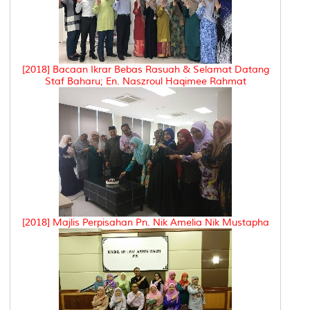
[2018] Bacaan Ikrar Bebas Rasuah & Selamat Datang
Staf Baharu; En. Naszroul Haqimee Rahmat
[2018] Majlis Perpisahan Pn. Nik Amelia Nik Mustapha