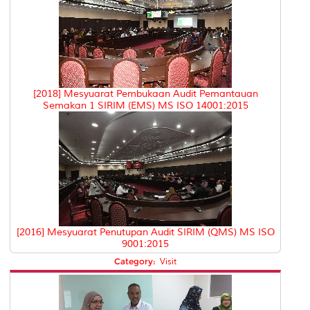
[2018] Mesyuarat Pembukaan Audit Pemantauan
Semakan 1 SIRIM (EMS) MS ISO 14001:2015
[2016] Mesyuarat Penutupan Audit SIRIM (QMS) MS ISO
9001:2015
Category:
Visit