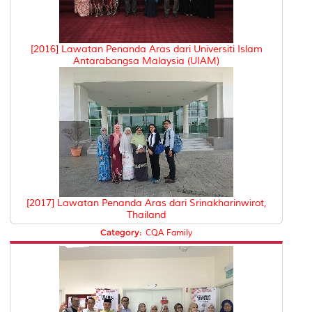
[2016] Lawatan Penanda Aras dari Universiti Islam
Antarabangsa Malaysia (UIAM)
[2017] Lawatan Penanda Aras dari Srinakharinwirot,
Thailand
Category:
CQA Family