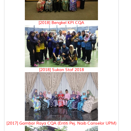
[2018] Bengkel KPI CQA
[2018] Sukan Staf 2018
[2017] Gambar Raya CQA (Entiti Pej. Naib Canselor UPM)