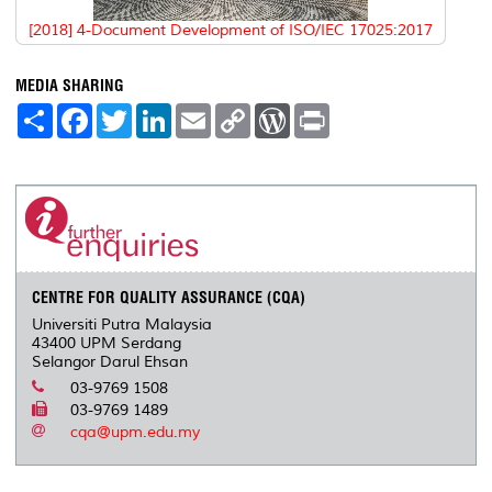
[2018] 4-Document Development of ISO/IEC 17025:2017
MEDIA SHARING
S
F
T
L
E
C
W
P
h
a
w
i
m
o
o
r
a
c
i
n
a
p
r
i
r
e
t
k
i
y
d
n
e
b
t
e
l
L
P
t
o
e
d
i
r
o
r
I
n
e
k
n
k
s
s
CENTRE FOR QUALITY ASSURANCE (CQA)
Universiti Putra Malaysia
43400 UPM Serdang
Selangor Darul Ehsan
03-9769 1508
03-9769 1489
cqa@upm.edu.my