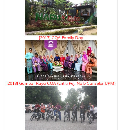
[2017] CQA Family Day
[2018] Gambar Raya CQA (Entiti Pej. Naib Canselor UPM)