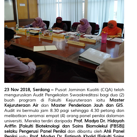
23 Nov 2018, Serdang –
Pusat Jaminan Kualiti (CQA) telah
menguruskan Audit Pengekalan Swaakreditasi bagi dua (2)
buah program di Fakulti Kejuruteraan iaitu
Master
Kejuruteraan Air
dan
Master Penderiaan Jauh dan GIS
.
Audit ini bermula jam 8.30 pagi sehingga 4.30 petang dan
melibatkan seramai empat (4) orang panel penilai dalaman
universiti. Mereka terdiri daripada
Prof. Madya Dr. Hidayah
Ariffin [Fakulti Bioteknologi dan Sains Biomolekul (FBSB)]
selaku Pengerusi Panel Penilai
dan dibantu oleh
Ahli Panel
Penilai
iaitu
Prof. Madya Dr. Fatimah Khalid [Fakulti Sains