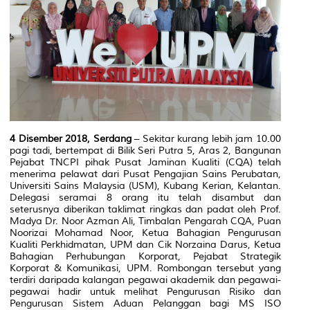
4 Disember 2018, Serdang
– Sekitar kurang lebih jam 10.00
pagi tadi, bertempat di Bilik Seri Putra 5, Aras 2, Bangunan
Pejabat TNCPI pihak Pusat Jaminan Kualiti (CQA) telah
menerima pelawat dari Pusat Pengajian Sains Perubatan,
Universiti Sains Malaysia (USM), Kubang Kerian, Kelantan.
Delegasi seramai 8 orang itu telah disambut dan
seterusnya diberikan taklimat ringkas dan padat oleh Prof.
Madya Dr. Noor Azman Ali, Timbalan Pengarah CQA, Puan
Noorizai Mohamad Noor, Ketua Bahagian Pengurusan
Kualiti Perkhidmatan, UPM dan Cik Norzaina Darus, Ketua
Bahagian Perhubungan Korporat, Pejabat Strategik
Korporat & Komunikasi, UPM. Rombongan tersebut yang
terdiri daripada kalangan pegawai akademik dan pegawai-
pegawai hadir untuk melihat Pengurusan Risiko dan
Pengurusan Sistem Aduan Pelanggan bagi MS ISO