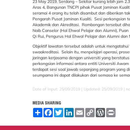
23 May 2019, Serdang – Sekitar kurang lebih jam 2.30
Aras 4, Bangunan TNCPI pihak Pusat Jaminan Kualiti
seramai 4 orang itu telah disambut dan diberikan tak
Pengarah Pusat Jaminan Kualiti. Sesi perkongsian te
Akademik dan Akreditasi. Rombongan tersebut diha
Naib Canselor (Hal Ehwal Pelajar dan Alumni), Pua
Qi Rui, Pengurus Hal Ehwal Pelajar dan Alumni dan 
Objektif lawatan tersebut adalah untuk mengatahui
swaakreditasi. Selain itu, menpelajari operasi, pr
jaringan kerjasama dengan universiti yang berstatu
perkongsian informasi antara entiti Universiti Awam (
terdapat sesi soal jawab sepanjang program yang 
seumpama ini dapat dilakukan dari semasa ke sem
Date of Input: 25/09/2019 |
Updated: 25/09/2019 | n
MEDIA SHARING
S
F
T
L
E
C
W
P
h
a
w
i
m
o
o
r
a
c
i
n
a
p
r
i
r
e
t
k
i
y
d
n
e
b
t
e
l
L
P
t