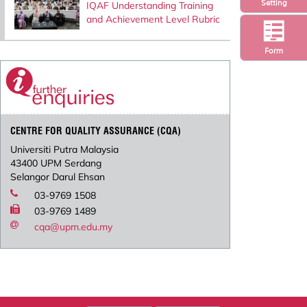
Setting
IQAF Understanding Training
and Achievement Level Rubric
Form
CENTRE FOR QUALITY ASSURANCE (CQA)
Universiti Putra Malaysia
43400 UPM Serdang
Selangor Darul Ehsan
03-9769 1508
03-9769 1489
cqa@upm.edu.my