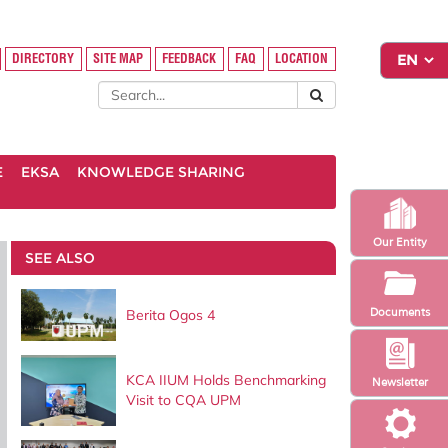
DIRECTORY
SITE MAP
FEEDBACK
FAQ
LOCATION
E
EKSA
KNOWLEDGE SHARING
Our Entity
SEE ALSO
Documents
Berita Ogos 4
KCA IIUM Holds Benchmarking
Newsletter
Visit to CQA UPM