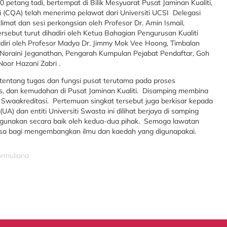
 petang tadi, bertempat di Bilik Mesyuarat Pusat Jaminan Kualiti,
 (CQA) telah menerima pelawat dari Universiti UCSI Delegasi
limat dan sesi perkongsian oleh Profesor Dr. Amin Ismail,
rsebut turut dihadiri oleh Ketua Bahagian Pengurusan Kualiti
diri oleh Profesor Madya Dr. Jimmy Mok Vee Hoong, Timbalan
n Noraini Jeganathan, Pengarah Kumpulan Pejabat Pendaftar, Goh
Noor Hazani Zabri .
 tentang tugas dan fungsi pusat terutama pada proses
oses, dan kemudahan di Pusat Jaminan Kualiti. Disamping membina
s Swaakreditasi. Pertemuan singkat tersebut juga berkisar kepada
UA) dan entiti Universiti Swasta ini dilihat berjaya di samping
digunakan secara baik oleh kedua-dua pihak. Semoga lawatan
asa bagi mengembangkan ilmu dan kaedah yang digunapakai.
ormuliana