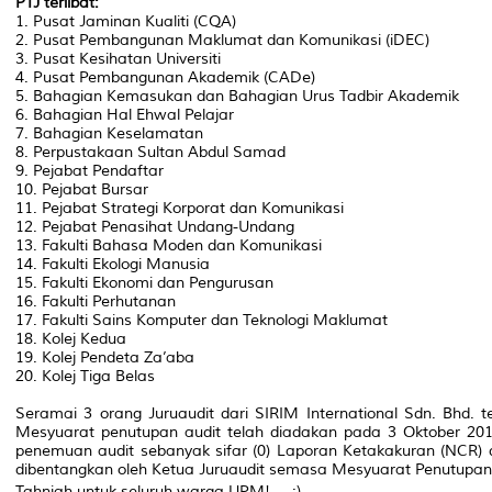
PTJ terlibat:
1. Pusat Jaminan Kualiti (CQA)
2. Pusat Pembangunan Maklumat dan Komunikasi (iDEC)
3. Pusat Kesihatan Universiti
4. Pusat Pembangunan Akademik (CADe)
5. Bahagian Kemasukan dan Bahagian Urus Tadbir Akademik
6. Bahagian Hal Ehwal Pelajar
7. Bahagian Keselamatan
8. Perpustakaan Sultan Abdul Samad
9. Pejabat Pendaftar
10. Pejabat Bursar
11. Pejabat Strategi Korporat dan Komunikasi
12. Pejabat Penasihat Undang-Undang
13. Fakulti Bahasa Moden dan Komunikasi
14. Fakulti Ekologi Manusia
15. Fakulti Ekonomi dan Pengurusan
16. Fakulti Perhutanan
17. Fakulti Sains Komputer dan Teknologi Maklumat
18. Kolej Kedua
19. Kolej Pendeta Za’aba
20. Kolej Tiga Belas
Seramai 3 orang Juruaudit dari SIRIM International Sdn. Bhd. 
Mesyuarat penutupan audit telah diadakan pada 3 Oktober 2018
penemuan audit sebanyak sifar (0) Laporan Ketakakuran (NCR) 
dibentangkan oleh Ketua Juruaudit semasa Mesyuarat Penutupan
Tahniah untuk seluruh warga UPM!
;)