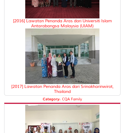
[2016] Lawatan Penanda Aras dari Universiti Islam
Antarabangsa Malaysia (UIAM)
[2017] Lawatan Penanda Aras dari Srinakharinwirot,
Thailand
Category:
CQA Family