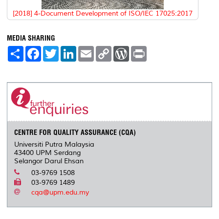
[2018] 4-Document Development of ISO/IEC 17025:2017
MEDIA SHARING
S
F
T
L
E
C
W
P
h
a
w
i
m
o
o
r
a
c
i
n
a
p
r
i
r
e
t
k
i
y
d
n
e
b
t
e
l
L
P
t
o
e
d
i
r
o
r
I
n
e
k
n
k
s
s
CENTRE FOR QUALITY ASSURANCE (CQA)
Universiti Putra Malaysia
43400 UPM Serdang
Selangor Darul Ehsan
03-9769 1508
03-9769 1489
cqa@upm.edu.my