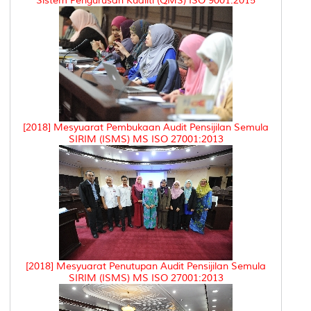
Sistem Pengurusan Kualiti (QMS) ISO 9001:2015
[2018] Mesyuarat Pembukaan Audit Pensijilan Semula
SIRIM (ISMS) MS ISO 27001:2013
[2018] Mesyuarat Penutupan Audit Pensijilan Semula
SIRIM (ISMS) MS ISO 27001:2013