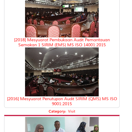
[2018] Mesyuarat Pembukaan Audit Pemantauan
Semakan 1 SIRIM (EMS) MS ISO 14001:2015
[2016] Mesyuarat Penutupan Audit SIRIM (QMS) MS ISO
9001:2015
Category:
Visit