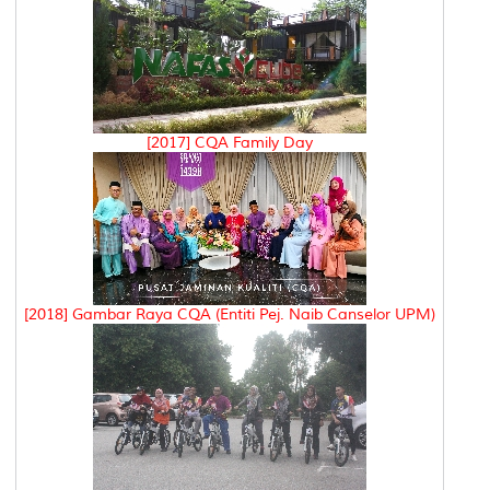
[2017] CQA Family Day
[2018] Gambar Raya CQA (Entiti Pej. Naib Canselor UPM)