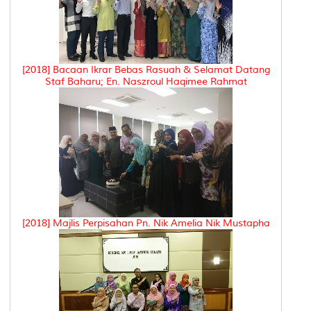
[2018] Bacaan Ikrar Bebas Rasuah & Selamat Datang
Staf Baharu; En. Naszroul Haqimee Rahmat
[2018] Majlis Perpisahan Pn. Nik Amelia Nik Mustapha