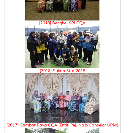
[2018] Bengkel KPI CQA
[2018] Sukan Staf 2018
[2017] Gambar Raya CQA (Entiti Pej. Naib Canselor UPM)